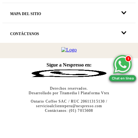
MAPA DEL SITIO
CONTÁCTANOS
1
1
Sígue a Nespresso en:
Chat en línea
Chat en línea
Derechos reservados.
Desarrollado por
Titamedia
l Plataforma
Vtex
Ontario Coffee SAC / RUC 20611315130 /
servicioalclienteperu@nespresso.com
Contáctanos: (01) 7015608