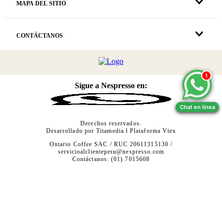
MAPA DEL SITIO
CONTÁCTANOS
1
1
Sígue a Nespresso en:
Chat en línea
Chat en línea
Derechos reservados.
Desarrollado por
Titamedia
l Plataforma
Vtex
Ontario Coffee SAC / RUC 20611315130 /
servicioalclienteperu@nespresso.com
Contáctanos: (01) 7015608