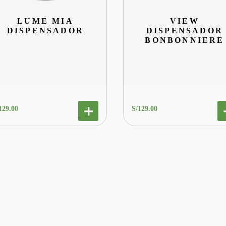
LUME MIA
VIEW
DISPENSADOR
DISPENSADOR
BONBONNIERE
129
.
00
S/
129
.
00