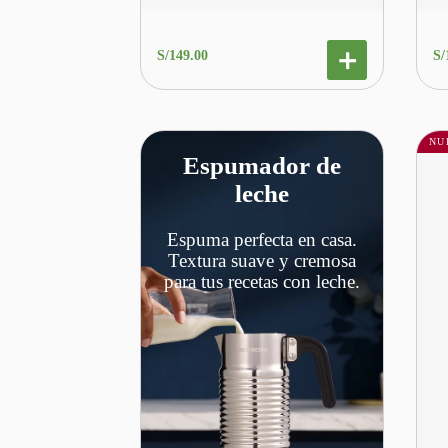
S/
149
.
00
S/
NU
Espumador de
leche
Espuma perfecta en casa.
Textura suave y cremosa
para tus recetas con leche.