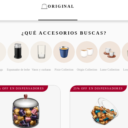
ORIGINAL
¿QUÉ ACCESORIOS BUSCAS?
ugs
Espumador de leche
Vasos y cucharas
Pixie Collection
Origin Collection
Lume Collection
Loo
% OFF EN DISPENSADORES
25% OFF EN DISPENSADORES