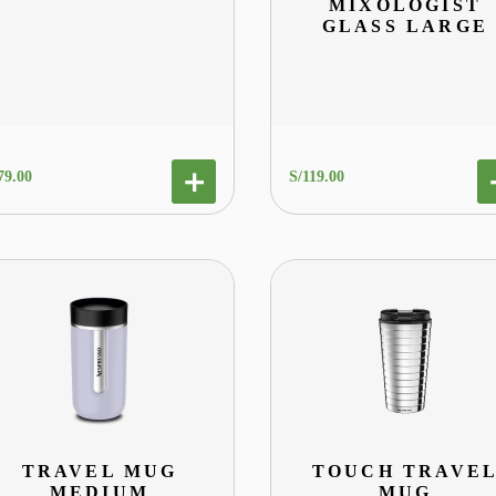
MIXOLOGIST
GLASS LARGE
79
.
00
S/
119
.
00
TRAVEL MUG
TOUCH TRAVE
MEDIUM
MUG