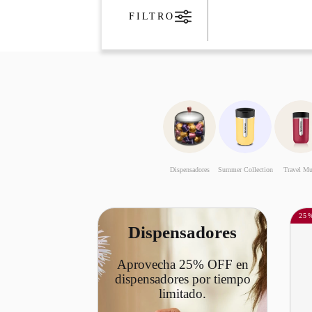
FILTRO
Dispensadores
Summer Collection
Travel M
25
Dispensadores
Aprovecha 25% OFF en
dispensadores por tiempo
limitado.