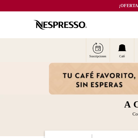
¡OFERTA 
Suscripciones
Café
1
.
travel mug
2
.
travel tumbler
3
.
cápsulas
4
.
descalcificador
A
5
.
espumador
Co
6
.
vertuo