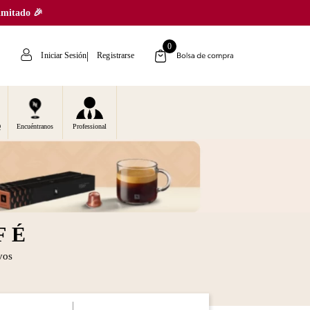
mitado 🎉
0
Iniciar Sesión
Registrarse
Q
Encuéntranos
Professional
FÉ
vos