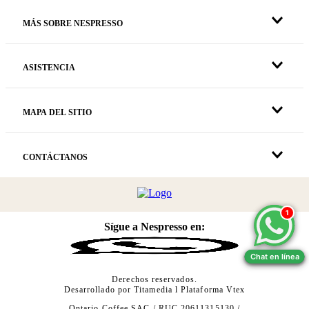
MÁS SOBRE NESPRESSO
ASISTENCIA
MAPA DEL SITIO
CONTÁCTANOS
1
1
Sígue a Nespresso en:
Chat en línea
Chat en línea
Derechos reservados.
Desarrollado por
Titamedia
l Plataforma
Vtex
Ontario Coffee SAC / RUC 20611315130 /