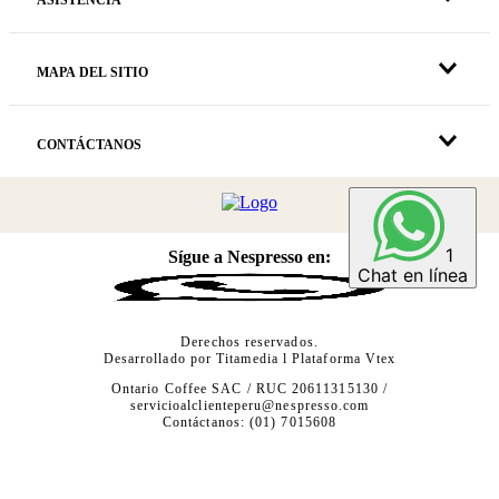
ASISTENCIA
MAPA DEL SITIO
CONTÁCTANOS
1
1
Sígue a Nespresso en:
Chat en línea
Chat en línea
Derechos reservados.
Desarrollado por
Titamedia
l Plataforma
Vtex
Ontario Coffee SAC / RUC 20611315130 /
servicioalclienteperu@nespresso.com
Contáctanos: (01) 7015608