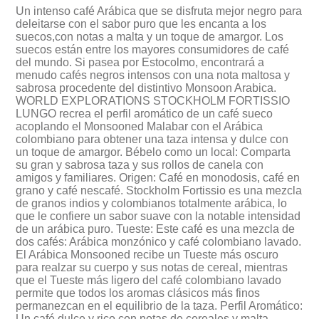
Un intenso café Arábica que se disfruta mejor negro para
deleitarse con el sabor puro que les encanta a los
suecos,con notas a malta y un toque de amargor. Los
suecos están entre los mayores consumidores de café
del mundo. Si pasea por Estocolmo, encontrará a
menudo cafés negros intensos con una nota maltosa y
sabrosa procedente del distintivo Monsoon Arabica.
WORLD EXPLORATIONS STOCKHOLM FORTISSIO
LUNGO recrea el perfil aromático de un café sueco
acoplando el Monsooned Malabar con el Arábica
colombiano para obtener una taza intensa y dulce con
un toque de amargor. Bébelo como un local: Comparta
su gran y sabrosa taza y sus rollos de canela con
amigos y familiares. Origen: Café en monodosis, café en
grano y café nescafé. Stockholm Fortissio es una mezcla
de granos indios y colombianos totalmente arábica, lo
que le confiere un sabor suave con la notable intensidad
de un arábica puro. Tueste: Este café es una mezcla de
dos cafés: Arábica monzónico y café colombiano lavado.
El Arábica Monsooned recibe un Tueste más oscuro
para realzar su cuerpo y sus notas de cereal, mientras
que el Tueste más ligero del café colombiano lavado
permite que todos los aromas clásicos más finos
permanezcan en el equilibrio de la taza. Perfil Aromático:
Un café dulce y rico con notas de cereales y malta