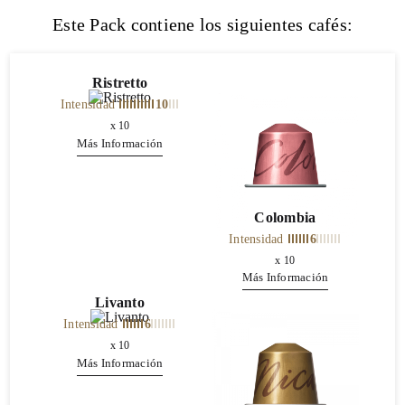
Este Pack contiene los siguientes cafés:
Ristretto
Intensidad
10
x
10
Más Información
Colombia
Intensidad
6
x
10
Más Información
Livanto
Intensidad
6
x
10
Más Información