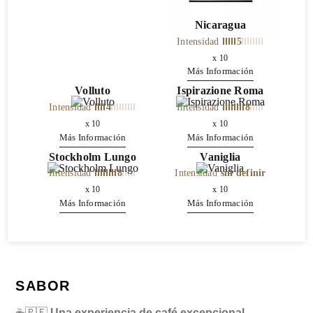
Nicaragua
Intensidad
5
x
10
Más Información
Volluto
Ispirazione Roma
Intensidad
4
Intensidad
8
x
10
x
10
Más Información
Más Información
Stockholm Lungo
Vaniglia
Intensidad
8
Intensidad
sin definir
x
10
x
10
Más Información
Más Información
SABOR
☕🇵🇪
Una experiencia de café excepcional,