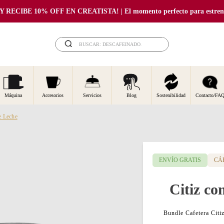
RECIBE 10% OFF EN CREATISTA! | El momento perfecto para estrenar
BUSCAR: DESCAFEINADO...
Máquina
Accesorios
Servicios
Blog
Sostenibilidad
Contacto/FA
e Leche
ENVÍO GRATIS
CÁ
Citiz c
Bundle Cafetera Cit