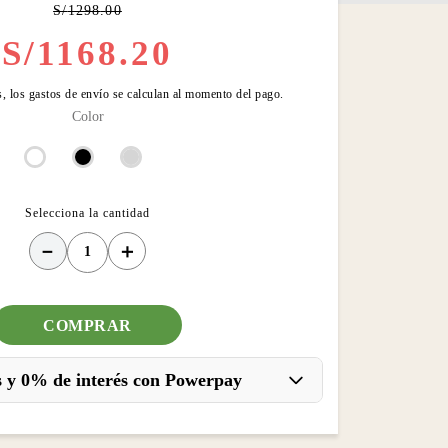
S/
1298
.
00
S/
1168
.
20
, los gastos de envío se calculan al momento del pago.
Color
－
＋
COMPRAR
 y 0% de interés con Powerpay