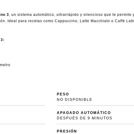
ino 3
, un sistema automático, ultrarrápido y silencioso que te permit
tón. Ideal para recetas como Cappuccino, Latte Macchiato o Caffè Latt
 3:
ámetro
PESO
NO DISPONIBLE
APAGADO AUTOMÁTICO
DESPUÉS DE 9 MINUTOS
PRESIÓN