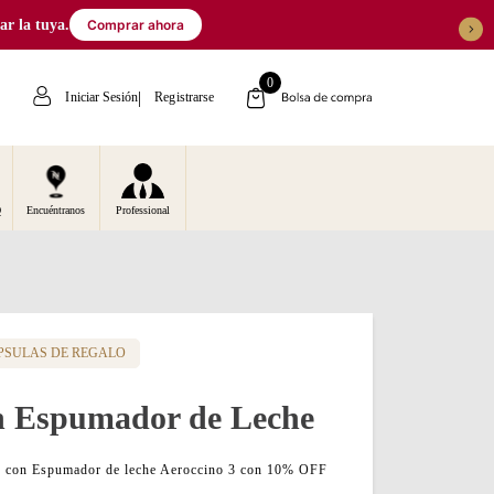
 la tuya.
Comprar ahora
0
Iniciar Sesión
Registrarse
Q
Encuéntranos
Professional
PSULAS DE REGALO
on Espumador de Leche
iz con Espumador de leche Aeroccino 3 con 10% OFF