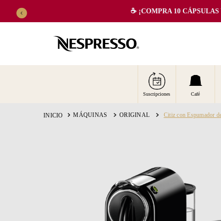
☕️ ¡COMPRA 10 CÁPSULAS Y 
TÉRMINOS MÁS BUSCADOS
Suscripciones
Café
MÁQUINAS
ORIGINAL
Citiz con Espumador d