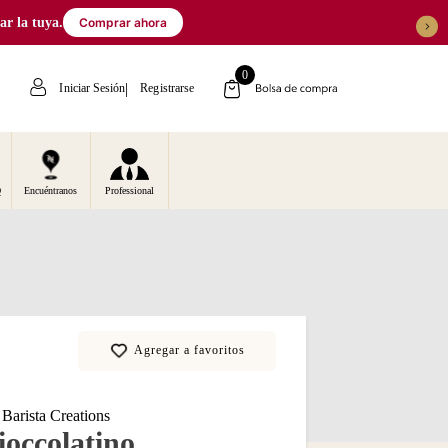
 la tuya.
Comprar ahora
0
Iniciar Sesión
Registrarse
Q
Encuéntranos
Professional
Barista Creations
ioccolatino