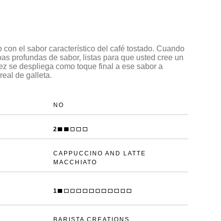
o con el sabor característico del café tostado. Cuando
as profundas de sabor, listas para que usted cree un
z se despliega como toque final a ese sabor a
eal de galleta.
NO
2
CAPPUCCINO AND LATTE
MACCHIATO
1
BARISTA CREATIONS