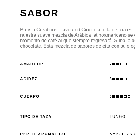
SABOR
Barista Creations Flavoured Cioccolato, la delicia est
nuestra suave mezcla de Arábica latinoamericano se e
momento de café al que siempre regresará. Suba la d
chocolate. Esta mezcla de sabores deleita con su ele
AMARGOR
2
ACIDEZ
3
CUERPO
3
TIPO DE TAZA
LUNGO
PERFIL AROMÁTICO
SABORIZA