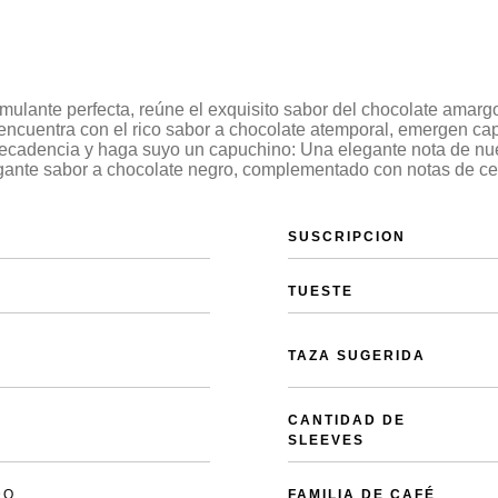
imulante perfecta, reúne el exquisito sabor del chocolate amarg
ncuentra con el rico sabor a chocolate atemporal, emergen cap
ecadencia y haga suyo un capuchino: Una elegante nota de nue
gante sabor a chocolate negro, complementado con notas de cer
SUSCRIPCION
TUESTE
TAZA SUGERIDA
CANTIDAD DE
SLEEVES
DO
FAMILIA DE CAFÉ