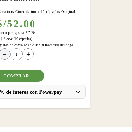
reations Cioccolatino x 10 cápsulas Original
S/
52
.
00
recio por cápsula:
S/
5
.
20
1 Sleeve (10 cápsulas)
gastos de envío se calculan al momento del pago.
－
＋
COMPRAR
% de interés con Powerpay