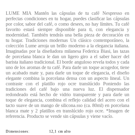
LUME MIA Mantén las cápsulas de tu café Nespresso en
perfectas condiciones en tu hogar, puedes clasificar las cápsulas
por color, sabor del café, o como desees, no hay límites. Tu café
favorito estará siempre disponible para ti, con elegancia y
modernidad. También tendrás una bella pieza de decoración en
tu hogar. Tradiciones modernas Un clásico contemporáneo, la
colección Lume arroja un brillo moderno a la elegancia italiana.
Imaginadas por la diseñadora milanesa Federica Biasi, las tazas
de porcelana blanca le dan un ligero giro a el saber hacer del
barista italiano tradicional. El borde anguloso revela todos y cada
uno de los aromas de tu café. Para darle un toque acogedor, tiene
un acabado mate y, para darle un toque de elegancia, el diseño
elegante combina la porcelana densa con un aspecto lineal. Un
contraste con el platillo rojo ocre translúcido Poniendo las
tradiciones del café bajo una nueva luz. El dispensador
redondeado está hecho de vidrio transparente y para darle un
toque de elegancia, combina el reflejo calidad del acero con el
tacto suave de un mango de silicona.sso (ca. 80ml) en porcelana
blanca mate y 2 platillos en translúcido rojo ocre. *Imagen de
referencia. Producto se vende sin cápsulas y viene vacío.
Dimensiones
12,1 cm alto