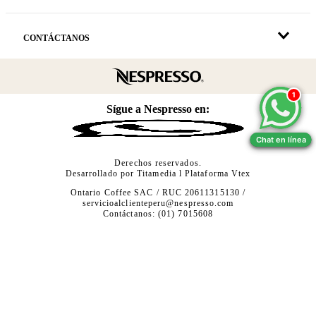
CONTÁCTANOS
1
1
Sígue a Nespresso en:
Chat en línea
Chat en línea
Derechos reservados.
Desarrollado por
Titamedia
l Plataforma
Vtex
Ontario Coffee SAC / RUC 20611315130 /
servicioalclienteperu@nespresso.com
Contáctanos: (01) 7015608