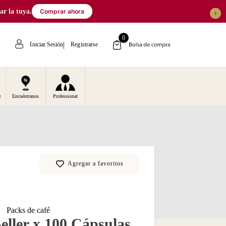
 la tuya.
Comprar ahora
0
Iniciar Sesión
Registrarse
Q
Encuéntranos
Professional
Packs de café
eller x 100 Cápsulas