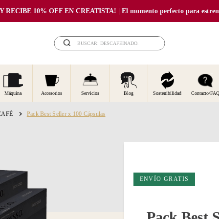
RECIBE 10% OFF EN CREATISTA! | El momento perfecto para estrenar
BUSCAR: DESCAFEINADO...
Máquina
Accesorios
Servicios
Blog
Sostenibilidad
Contacto/FA
CAFÉ
Pack Best Seller x 100 Cápsulas
ENVÍO GRATIS
Pack Best S