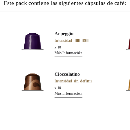
Este pack contiene las siguientes cápsulas de café:
Arpeggio
Intensidad
9
x
10
Más Información
Cioccolatino
Intensidad
sin definir
x
10
Más Información