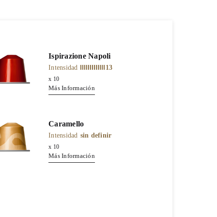
Ispirazione Napoli
Intensidad
13
x
10
Más Información
Caramello
Intensidad
sin definir
x
10
Más Información