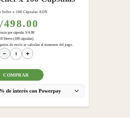
t Seller x 100 Cápsulas AON
/
498
.
00
recio por cápsula:
S/
4
.
98
10 Sleeve (100 cápsulas)
gastos de envío se calculan al momento del pago.
－
＋
COMPRAR
% de interés con Powerpay