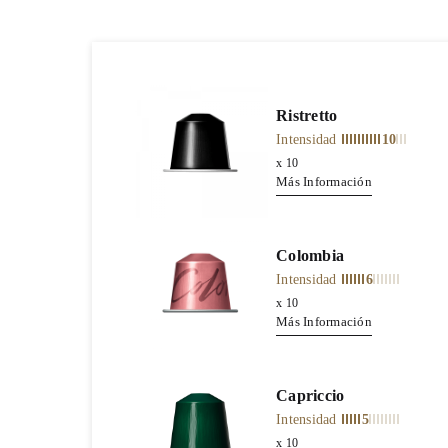
Ristretto
Intensidad
10
x
10
Más Información
Colombia
Intensidad
6
x
10
Más Información
Capriccio
Intensidad
5
x
10