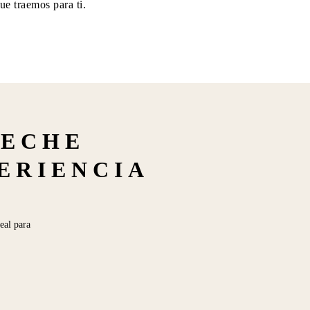
ue traemos para ti.
LECHE
PERIENCIA
eal para