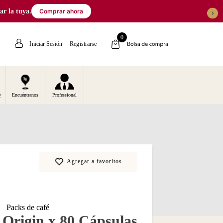
 la tuya.
Comprar ahora
0
Iniciar Sesión
Registrarse
Q
Encuéntranos
Professional
Packs de café
 Origin x 80 Cápsulas