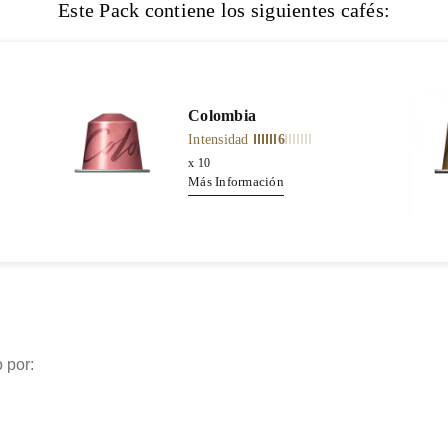
Este Pack contiene los siguientes cafés:
Colombia
Intensidad
6
x
10
Más Información
 por: