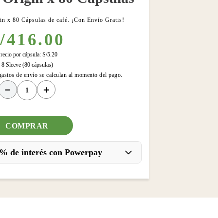
in x 80 Cápsulas de café. ¡Con Envío Gratis!
/
416
.
00
recio por cápsula:
S/
5
.
20
8 Sleeve (80 cápsulas)
gastos de envío se calculan al momento del pago.
－
＋
COMPRAR
% de interés con Powerpay