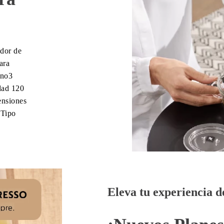
ador de
ara
ino3
idad 120
ensiones
Tipo
Eleva tu experiencia d