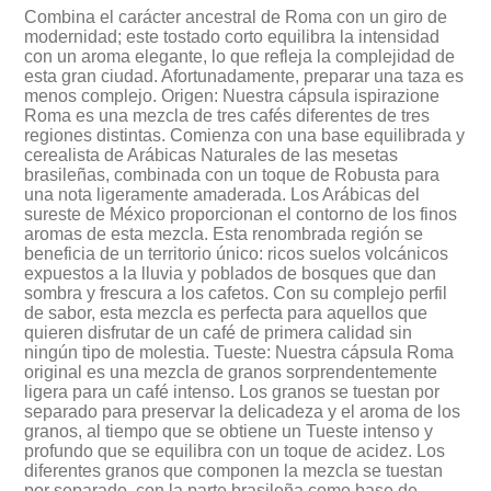
Combina el carácter ancestral de Roma con un giro de
modernidad; este tostado corto equilibra la intensidad
con un aroma elegante, lo que refleja la complejidad de
esta gran ciudad. Afortunadamente, preparar una taza es
menos complejo. Origen: Nuestra cápsula ispirazione
Roma es una mezcla de tres cafés diferentes de tres
regiones distintas. Comienza con una base equilibrada y
cerealista de Arábicas Naturales de las mesetas
brasileñas, combinada con un toque de Robusta para
una nota ligeramente amaderada. Los Arábicas del
sureste de México proporcionan el contorno de los finos
aromas de esta mezcla. Esta renombrada región se
beneficia de un territorio único: ricos suelos volcánicos
expuestos a la lluvia y poblados de bosques que dan
sombra y frescura a los cafetos. Con su complejo perfil
de sabor, esta mezcla es perfecta para aquellos que
quieren disfrutar de un café de primera calidad sin
ningún tipo de molestia. Tueste: Nuestra cápsula Roma
original es una mezcla de granos sorprendentemente
ligera para un café intenso. Los granos se tuestan por
separado para preservar la delicadeza y el aroma de los
granos, al tiempo que se obtiene un Tueste intenso y
profundo que se equilibra con un toque de acidez. Los
diferentes granos que componen la mezcla se tuestan
por separado, con la parte brasileña como base de