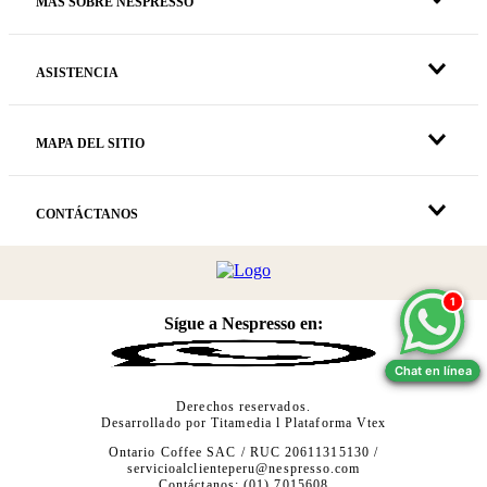
MÁS SOBRE NESPRESSO
ASISTENCIA
MAPA DEL SITIO
CONTÁCTANOS
1
1
Sígue a Nespresso en:
Chat en línea
Chat en línea
Derechos reservados.
Desarrollado por
Titamedia
l Plataforma
Vtex
Ontario Coffee SAC / RUC 20611315130 /
servicioalclienteperu@nespresso.com
Contáctanos: (01) 7015608