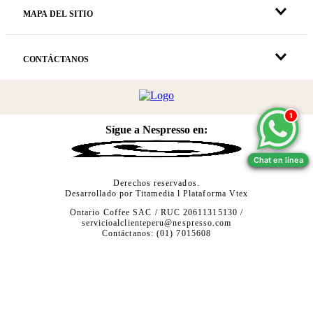
MAPA DEL SITIO
CONTÁCTANOS
1
1
Sígue a Nespresso en:
Chat en línea
Chat en línea
Derechos reservados.
Desarrollado por
Titamedia
l Plataforma
Vtex
Ontario Coffee SAC / RUC 20611315130 /
servicioalclienteperu@nespresso.com
Contáctanos: (01) 7015608